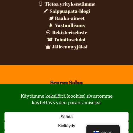
Tietoa yrityksestämme
Saippuapata-blogi
Raaka-aineet
Vastuullisuus
Rekisteriseloste
Toimitusehdot
Jälleenmyyjäksi
Seuraa Solaa
© All rights reserved
Suomi