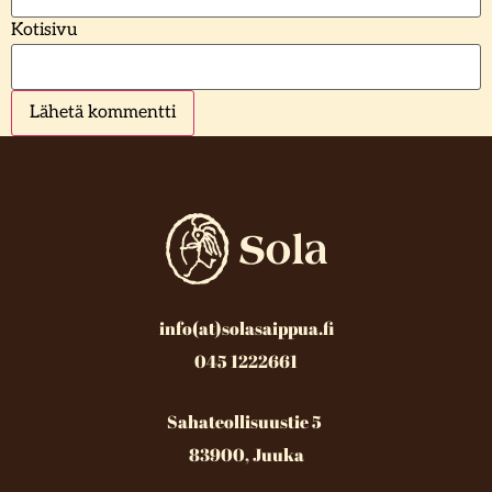
Kotisivu
info(at)solasaippua.fi
045 1222661
Sahateollisuustie 5
83900, Juuka