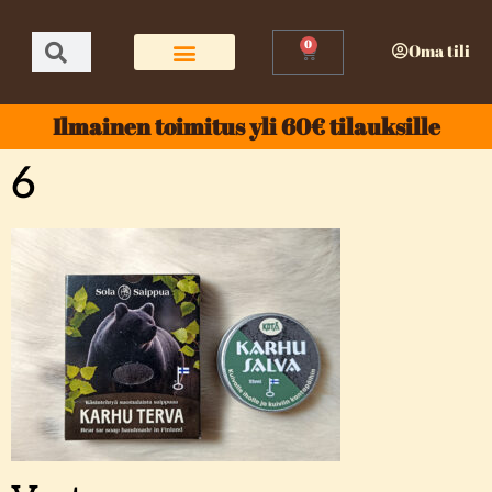
0
Oma tili
Ilmainen toimitus yli 60€ tilauksille
6