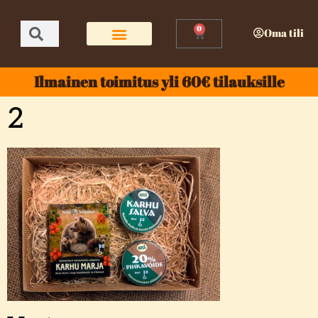
0
Oma tili
Ilmainen toimitus yli 60€ tilauksille
2