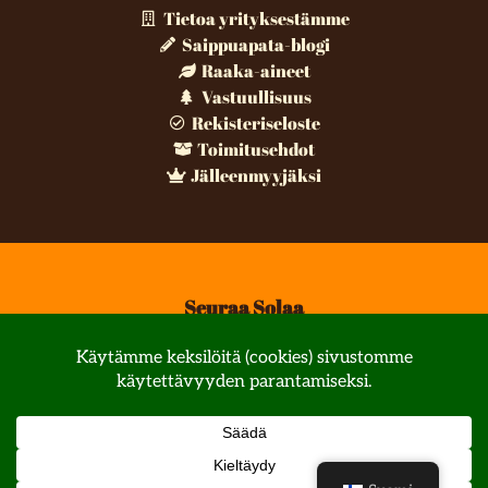
Tietoa yrityksestämme
Saippuapata-blogi
Raaka-aineet
Vastuullisuus
Rekisteriseloste
Toimitusehdot
Jälleenmyyjäksi
Seuraa Solaa
© All rights reserved