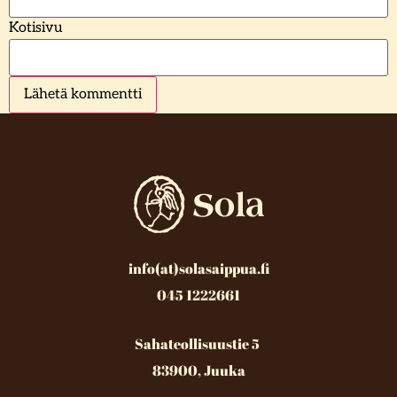
Kotisivu
info(at)solasaippua.fi
045 1222661
Sahateollisuustie 5
83900, Juuka