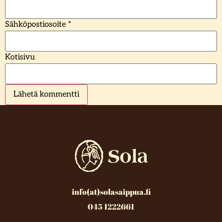
Sähköpostiosoite
*
Kotisivu
info(at)solasaippua.fi
045 1222661