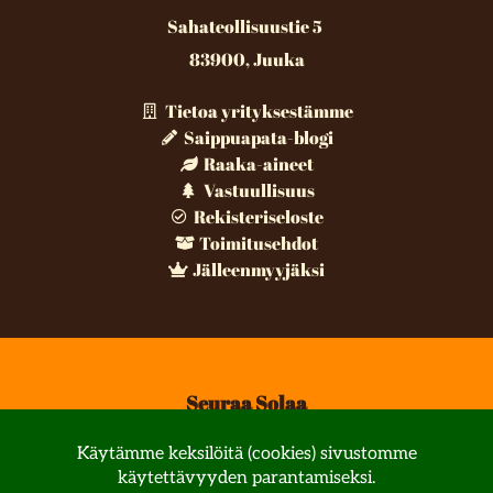
Sahateollisuustie 5
83900, Juuka
Tietoa yrityksestämme
Saippuapata-blogi
Raaka-aineet
Vastuullisuus
Rekisteriseloste
Toimitusehdot
Jälleenmyyjäksi
Seuraa Solaa