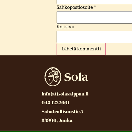
Sähköpostiosoite
*
Kotisivu
info(at)solasaippua.fi
045 1222661
Sahateollisuustie 5
83900, Juuka