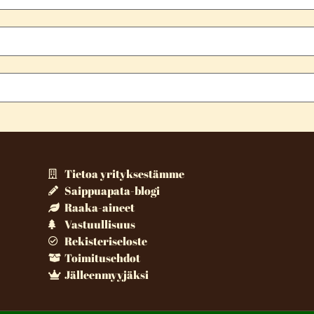
Tietoa yrityksestämme
Saippuapata-blogi
Raaka-aineet
Vastuullisuus
Rekisteriseloste
Toimitusehdot
Jälleenmyyjäksi