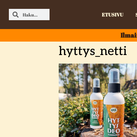
ETUSIVU
Ilmai
hyttys_netti