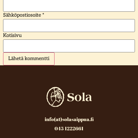
Sähköpostiosoite
*
Kotisivu
info(at)solasaippua.fi
045 1222661