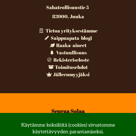
Sahateollisuustie 5
83900, Juuka
Tietoa yrityksestämme
Saippuapata-blogi
Raaka-aineet
Vastuullisuus
Rekisteriseloste
Toimitusehdot
Jälleenmyyjäksi
Seuraa Solaa