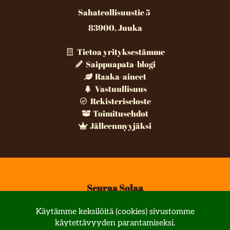
Sahateollisuustie 5
83900, Juuka
Tietoa yrityksestämme
Saippuapata-blogi
Raaka-aineet
Vastuullisuus
Rekisteriseloste
Toimitusehdot
Jälleenmyyjäksi
Seuraa Solaa