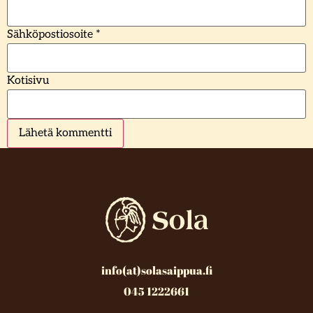
Sähköpostiosoite
*
Kotisivu
info(at)solasaippua.fi
045 1222661