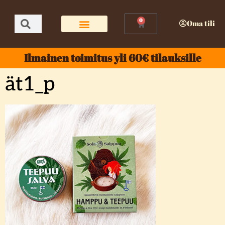
0
Oma tili
Ilmainen toimitus yli 60€ tilauksille
ät1_p