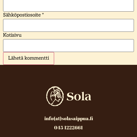
Sähköpostiosoite
*
Kotisivu
info(at)solasaippua.fi
045 1222661