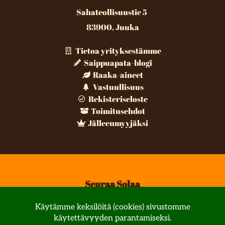
Sahateollisuustie 5
83900, Juuka
Tietoa yrityksestämme
Saippuapata-blogi
Raaka-aineet
Vastuullisuus
Rekisteriseloste
Toimitusehdot
Jälleenmyyjäksi
Seuraa Solaa