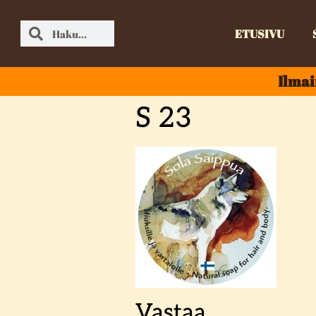
ETUSIVU
Ilmai
S 23
Vastaa