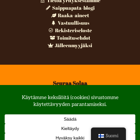
Tietoa yrityksestämme
Saippuapata-blogi
Raaka-aineet
Vastuullisuus
Rekisteriseloste
Toimitusehdot
Jälleenmyyjäksi
Seuraa Solaa
© All rights reserved
Suomi