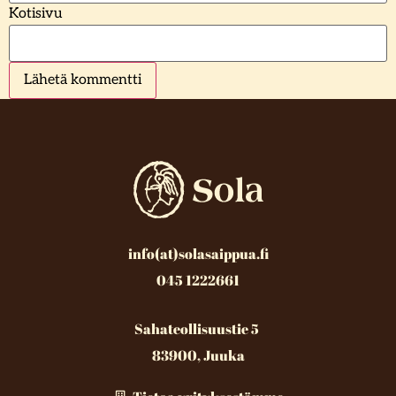
Kotisivu
info(at)solasaippua.fi
045 1222661
Sahateollisuustie 5
83900, Juuka