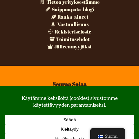
Tietoa yrityksestämme
Saippuapata-blogi
Raaka-aineet
Vastuullisuus
Rekisteriseloste
Toimitusehdot
Jälleenmyyjäksi
Seuraa Solaa
© All rights reserved
Suomi