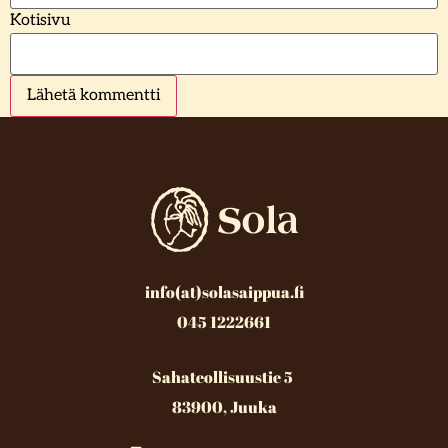
Kotisivu
info(at)solasaippua.fi
045 1222661
Sahateollisuustie 5
83900, Juuka