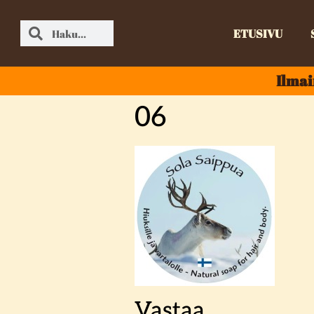
ETUSIVU
Ilmai
06
Vastaa