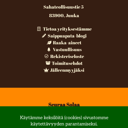
Sahateollisuustie 5
83900, Juuka
Tietoa yrityksestämme
Saippuapata-blogi
Raaka-aineet
Vastuullisuus
Rekisteriseloste
Toimitusehdot
Jälleenmyyjäksi
Seuraa Solaa