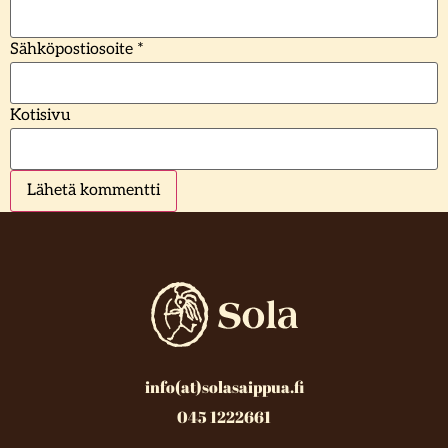
Sähköpostiosoite
*
Kotisivu
info(at)solasaippua.fi
045 1222661