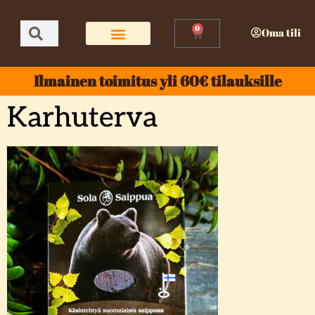
0
Oma tili
Ilmainen toimitus yli 60€ tilauksille
Karhuterva