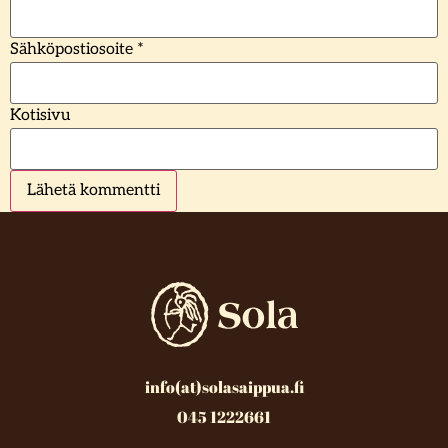
Sähköpostiosoite
*
Kotisivu
info(at)solasaippua.fi
045 1222661