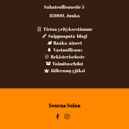
Sahateollisuustie 5
83900, Juuka
Tietoa yrityksestämme
Saippuapata-blogi
Raaka-aineet
Vastuullisuus
Rekisteriseloste
Toimitusehdot
Jälleenmyyjäksi
Seuraa Solaa