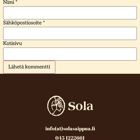
Nimi
*
Sähköpostiosoite
*
Kotisivu
info(at)solasaippua.fi
045 1222661