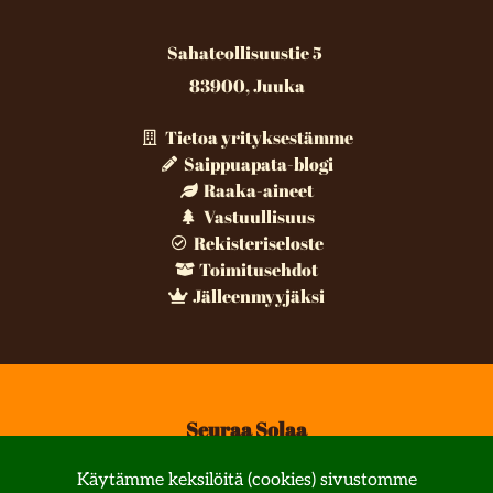
Sahateollisuustie 5
83900, Juuka
Tietoa yrityksestämme
Saippuapata-blogi
Raaka-aineet
Vastuullisuus
Rekisteriseloste
Toimitusehdot
Jälleenmyyjäksi
Seuraa Solaa