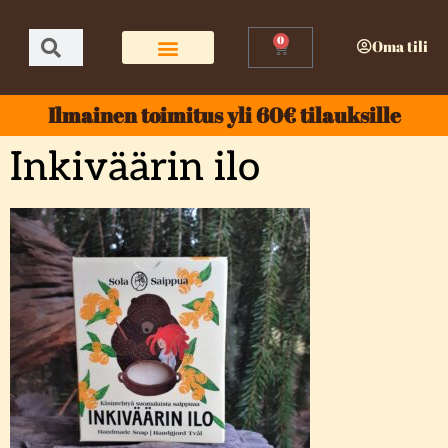
0
Oma tili
Ilmainen toimitus yli 60€ tilauksille
Inkiväärin ilo