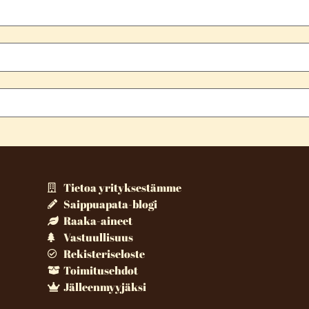
Tietoa yrityksestämme
Saippuapata-blogi
Raaka-aineet
Vastuullisuus
Rekisteriseloste
Toimitusehdot
Jälleenmyyjäksi