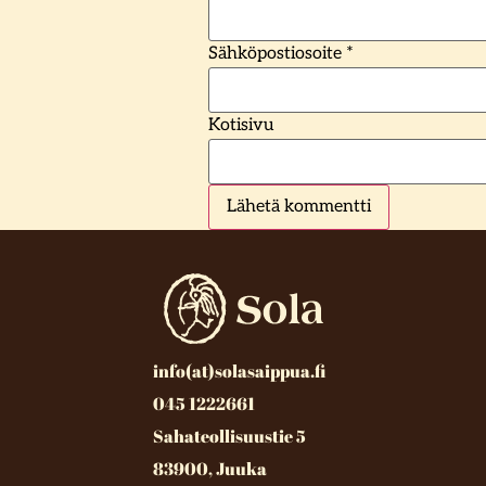
Sähköpostiosoite
*
Kotisivu
info(at)solasaippua.fi
045 1222661
Sahateollisuustie 5
83900, Juuka