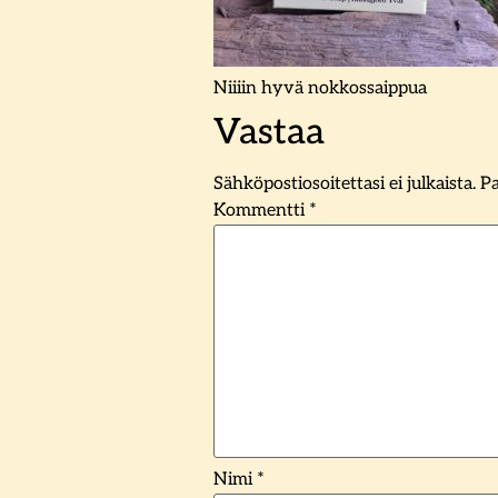
Niiiin hyvä nokkossaippua
Vastaa
Sähköpostiosoitettasi ei julkaista.
Pa
Kommentti
*
Nimi
*