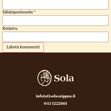
Sähköpostiosoite
*
Kotisivu
info(at)solasaippua.fi
045 1222661