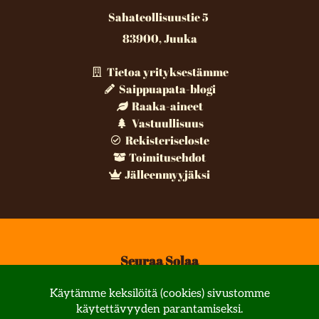
Sahateollisuustie 5
83900, Juuka
Tietoa yrityksestämme
Saippuapata-blogi
Raaka-aineet
Vastuullisuus
Rekisteriseloste
Toimitusehdot
Jälleenmyyjäksi
Seuraa Solaa