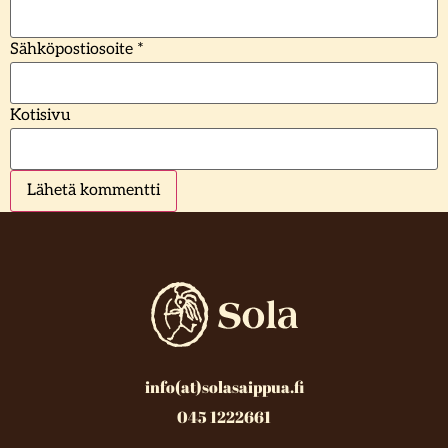
Sähköpostiosoite
*
Kotisivu
info(at)solasaippua.fi
045 1222661