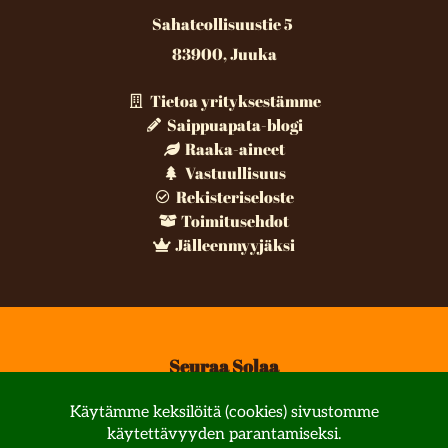
Sahateollisuustie 5
83900, Juuka
Tietoa yrityksestämme
Saippuapata-blogi
Raaka-aineet
Vastuullisuus
Rekisteriseloste
Toimitusehdot
Jälleenmyyjäksi
Seuraa Solaa