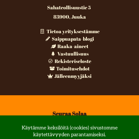
Sahateollisuustie 5
83900, Juuka
Tietoa yrityksestämme
Saippuapata-blogi
Raaka-aineet
Vastuullisuus
Rekisteriseloste
Toimitusehdot
Jälleenmyyjäksi
Seuraa Solaa