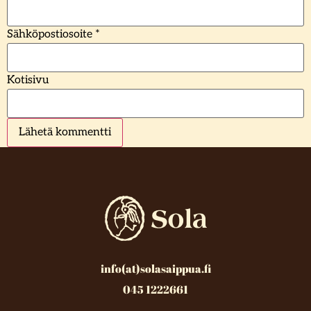
Sähköpostiosoite
*
Kotisivu
info(at)solasaippua.fi
045 1222661