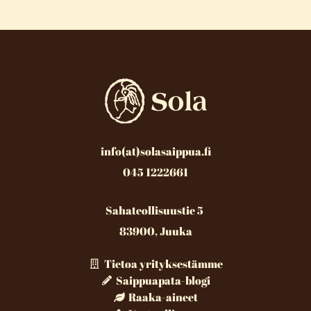
info(at)solasaippua.fi
045 1222661
Sahateollisuustie 5
83900, Juuka
Tietoa yrityksestämme
Saippuapata-blogi
Raaka-aineet