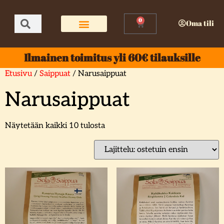
0
Oma tili
Ilmainen toimitus yli 60€ tilauksille
Etusivu
/
Saippuat
/ Narusaippuat
Narusaippuat
Näytetään kaikki 10 tulosta