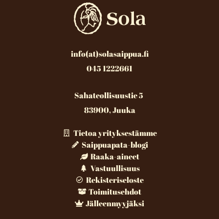
info(at)solasaippua.fi
045 1222661
Sahateollisuustie 5
83900, Juuka
Tietoa yrityksestämme
Saippuapata-blogi
Raaka-aineet
Vastuullisuus
Rekisteriseloste
Toimitusehdot
Jälleenmyyjäksi