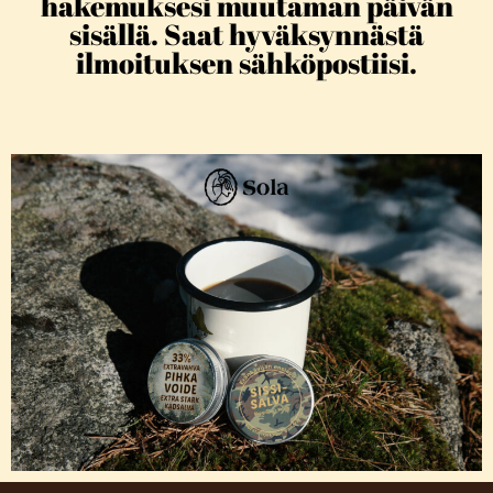
hakemuksesi muutaman päivän
sisällä. Saat hyväksynnästä
ilmoituksen sähköpostiisi.