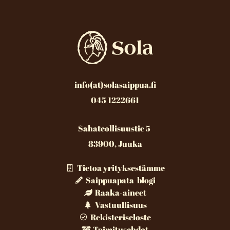
info(at)solasaippua.fi
045 1222661
Sahateollisuustie 5
83900, Juuka
Tietoa yrityksestämme
Saippuapata-blogi
Raaka-aineet
Vastuullisuus
Rekisteriseloste
Toimitusehdot