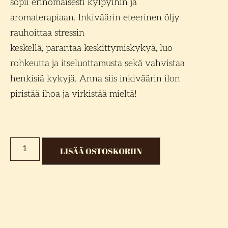
sopii erinomaisesti kylpyihin ja
aromaterapiaan. Inkiväärin eteerinen öljy
rauhoittaa stressin
keskellä, parantaa keskittymiskykyä, luo
rohkeutta ja itseluottamusta sekä vahvistaa
henkisiä kykyjä. Anna siis inkiväärin ilon
piristää ihoa ja virkistää mieltä!
LISÄÄ OSTOSKORIIN