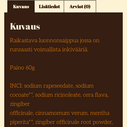
Kuvaus
Lisätiedot
Arviot (0)
Kuvaus
Raikastava luonnonsaippua jossa on
runsaasti voimallista inkivääriä.
Paino 60g
INCI: sodium rapeseedate, sodium
cocoate**, sodium ricinoleate, cera flava,
zingiber
officinale, cinnamomum verum, mentha
piperita**, zingiber officinale root powder,