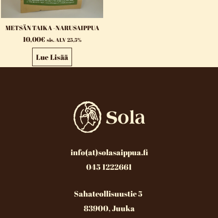
METSÄN TAIKA -NARUSAIPPUA
10,00
€
sis. ALV 25,5%
Lue Lisää
info(at)solasaippua.fi
045 1222661
Sahateollisuustie 5
83900, Juuka