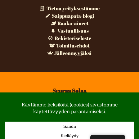
Tietoa yrityksestämme
Saippuapata-blogi
Raaka-aineet
Vastuullisuus
Rekisteriseloste
Toimitusehdot
Jälleenmyyjäksi
Seuraa Solaa
© All rights reserved