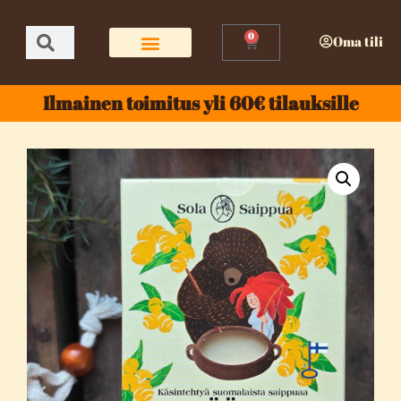
0
Oma tili
Ilmainen toimitus yli 60€ tilauksille