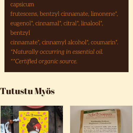
capsicum
frutescens, bentzyl cinnamate, limonene*,
eugenol*, cinnamal*, citral*, linalool*,
bentzyl
cinnamate*, cinnamyl alcohol*, coumarin*.
*Naturally occurring in essential oil.
**Certified organic source.
Tutustu Myös