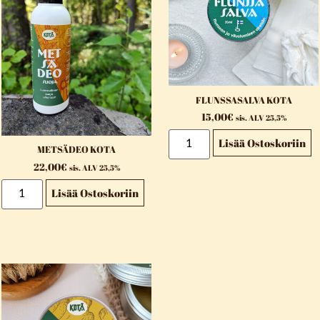
FLUNSSASALVA KOTA
15,00
€
sis. ALV 25,5%
Lisää Ostoskoriin
METSÄDEO KOTA
22,00
€
sis. ALV 25,5%
Lisää Ostoskoriin