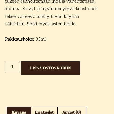
jälkeen rauhoittamaan ihoa ja vähentämään
kutinaa. Kevyt ja hyvin imeytyvä koostumus
tekee voiteesta miellyttävän käyttää
päivittäin. Sopii myös lasten iholle.
Pakkauskoko:
35ml
LISÄÄ OSTOSKORIIN
Kuvaus
Lisätiedot
Arviot (0)