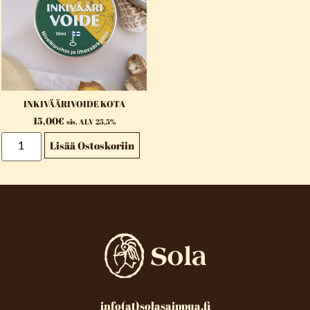
INKIVÄÄRIVOIDE KOTA
15,00
€
sis. ALV 25,5%
Lisää Ostoskoriin
info(at)solasaippua.fi