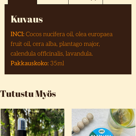
Kuvaus
INCI:
Cocos nucifera oil, olea europaea
fruit oil, cera alba, plantago major,
calendula officinalis, lavandula.
Pakkauskoko:
35ml
Tutustu Myös