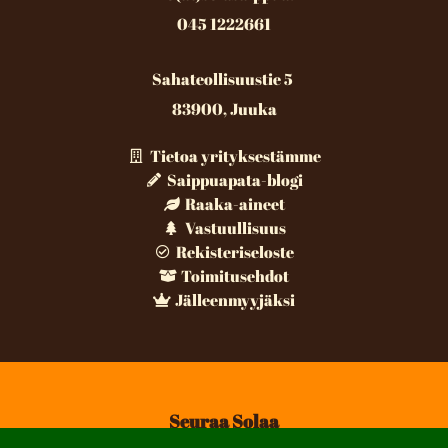
045 1222661
Sahateollisuustie 5
83900, Juuka
Tietoa yrityksestämme
Saippuapata-blogi
Raaka-aineet
Vastuullisuus
Rekisteriseloste
Toimitusehdot
Jälleenmyyjäksi
Seuraa Solaa