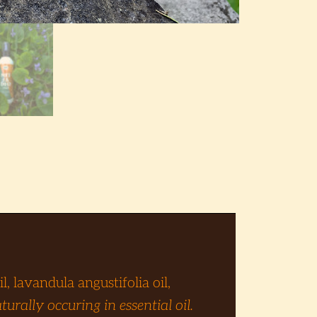
, lavandula angustifolia oil,
turally occuring in essential oil.