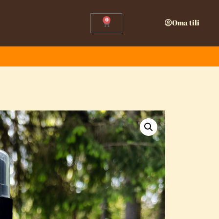
0
Oma tili