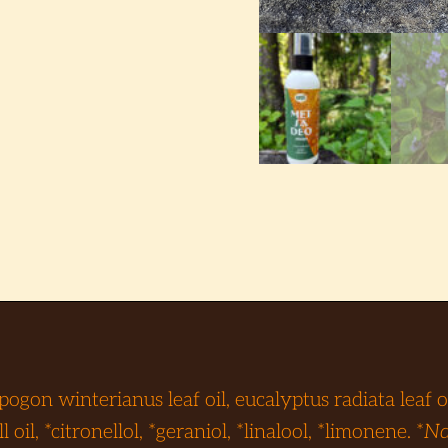
ogon winterianus leaf oil, eucalyptus radiata leaf oil
l, *citronellol, *geraniol, *linalool, *limonene. *
Na