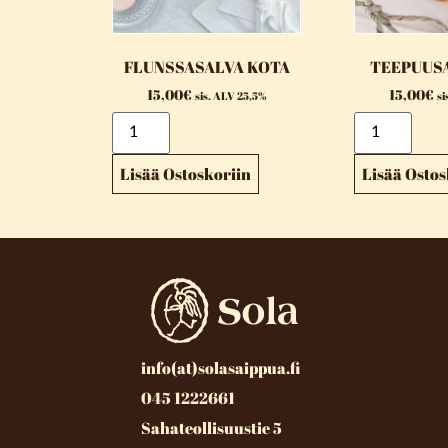
FLUNSSASALVA KOTA
TEEPUUS
15,00
€
15,00
€
sis. ALV 25,5%
si
Lisää Ostoskoriin
Lisää Ostos
info(at)solasaippua.fi
045 1222661
Sahateollisuustie 5