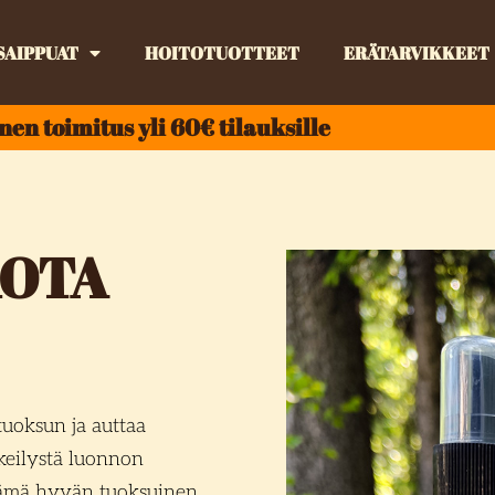
SAIPPUAT
HOITOTUOTTEET
ERÄTARVIKKEET
nen toimitus yli 60€ tilauksille
KOTA
tuoksun ja auttaa
kkeilystä luonnon
Tämä hyvän tuoksuinen