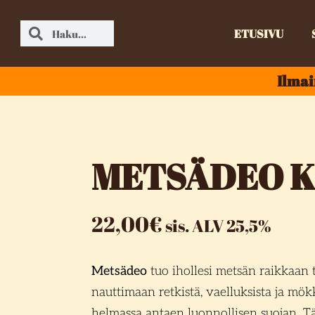
ETUSIVU
Ilmai
METSÄDEO 
22,00
€
sis. ALV 25,5%
Metsädeo
tuo ihollesi metsän raikkaan 
nauttimaan retkistä, vaelluksista ja mö
helmassa antaen luonnollisen suojan. 