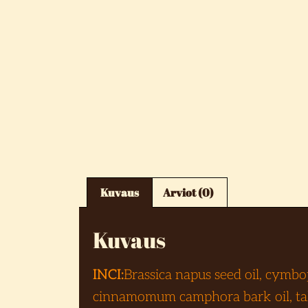
Kuvaus
Arviot (0)
Kuvaus
INCI:
Brassica napus seed oil, cymbop
cinnamomum camphora bark oil, tall oi