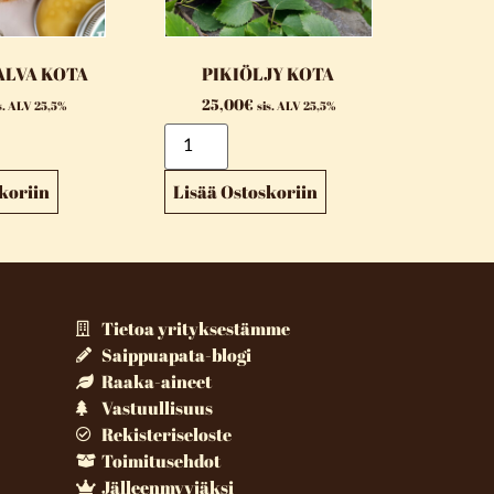
ALVA KOTA
PIKIÖLJY KOTA
25,00
€
s. ALV 25,5%
sis. ALV 25,5%
koriin
Lisää Ostoskoriin
Tietoa yrityksestämme
Saippuapata-blogi
Raaka-aineet
Vastuullisuus
Rekisteriseloste
Toimitusehdot
Jälleenmyyjäksi