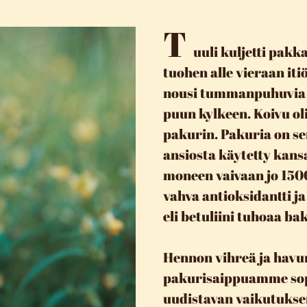
T
uuli kuljetti pak
tuohen alle vieraan iti
nousi tummanpuhuvia l
puun kylkeen. Koivu oli
pakurin. Pakuria on s
ansiosta käytetty ka
moneen vaivaan jo 1500
vahva antioksidantti ja 
eli betuliini tuhoaa ba
Hennon vihreä ja havu
pakurisaippuamme sop
uudistavan vaikutuksen