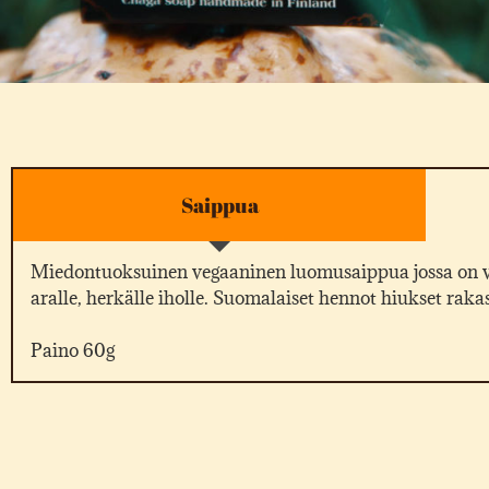
Saippua
Miedontuoksuinen vegaaninen luomusaippua jossa on voim
aralle, herkälle iholle. Suomalaiset hennot hiukset rakas
Paino 60g