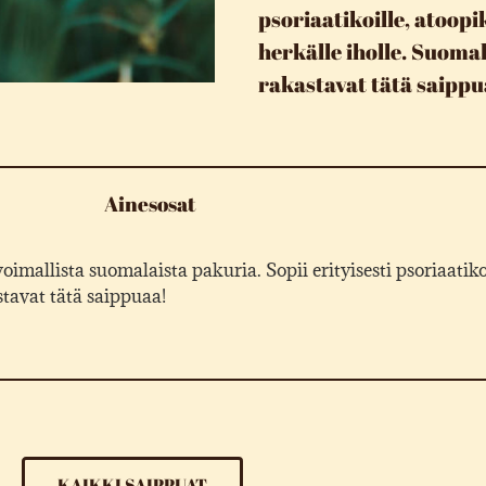
psoriaatikoille, atoopi
herkälle iholle. Suoma
rakastavat tätä saipp
Ainesosat
allista suomalaista pakuria. Sopii erityisesti psoriaatikoi
tavat tätä saippuaa!
KAIKKI SAIPPUAT