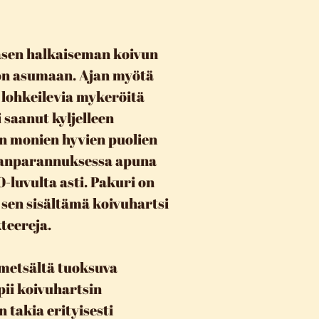
kasen halkaiseman koivun
ön asumaan. Ajan myötä
ohkeilevia mykeröitä
 saanut kyljelleen
en monien hyvien puolien
nsanparannuksessa apuna
-luvulta asti. Pakuri on
sen sisältämä koivuhartsi
kteereja.
metsältä tuoksuva
ii koivuhartsin
 takia erityisesti