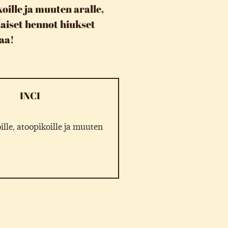
koille ja muuten aralle,
laiset hennot hiukset
uaa!
INCI
lle, atoopikoille ja muuten