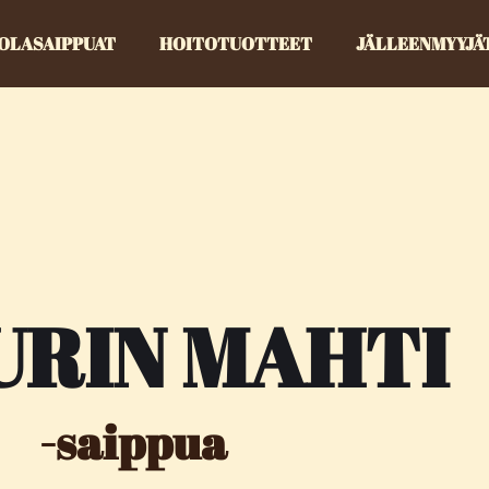
OLASAIPPUAT
HOITOTUOTTEET
JÄLLEENMYYJÄ
URIN MAHTI
-saippua