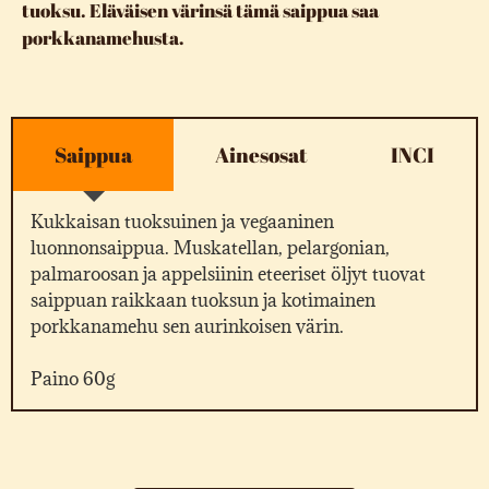
tuoksu. Eläväisen värinsä tämä saippua saa
porkkanamehusta.
Saippua
Ainesosat
INCI
Kukkaisan tuoksuinen ja vegaaninen
luonnonsaippua. Muskatellan, pelargonian,
palmaroosan ja appelsiinin eteeriset öljyt tuovat
saippuan raikkaan tuoksun ja kotimainen
porkkanamehu sen aurinkoisen värin.
Paino 60g