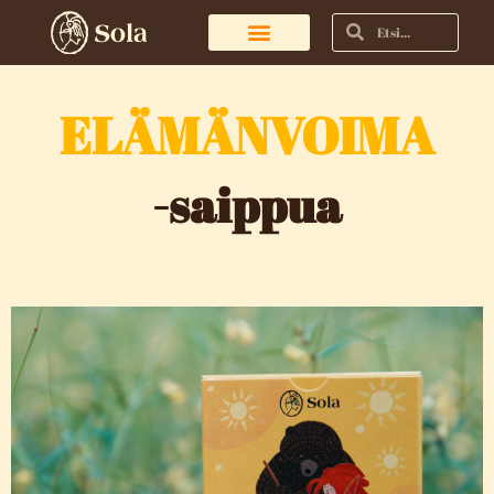
ELÄMÄNVOIMA
-saippua