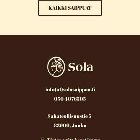
KAIKKI SAIPPUAT
info(at)solasaippua.fi
050 4076505
Sahateollisuustie 5
83900, Juuka