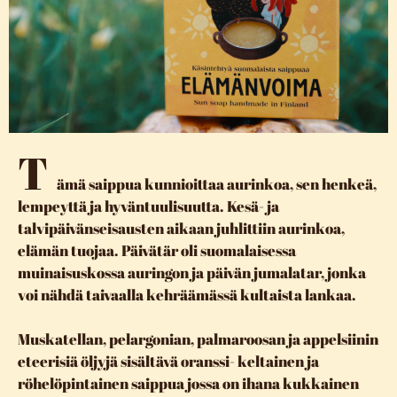
T
ämä saippua kunnioittaa aurinkoa, sen henkeä,
lempeyttä ja hyväntuulisuutta. Kesä- ja
talvipäivänseisausten aikaan juhlittiin aurinkoa,
elämän tuojaa. Päivätär oli suomalaisessa
muinaisuskossa auringon ja päivän jumalatar, jonka
voi nähdä taivaalla kehräämässä kultaista lankaa.
Muskatellan, pelargonian, palmaroosan ja appelsiinin
eteerisiä öljyjä sisältävä oranssi- keltainen ja
röhelöpintainen saippua jossa on ihana kukkainen