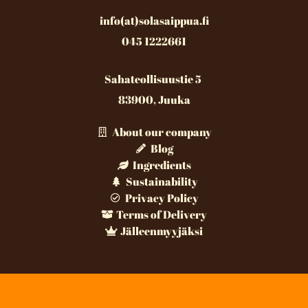
info(at)solasaippua.fi
045 1222661
Sahateollisuustie 5
83900, Juuka
About our company
Blog
Ingredients
Sustainability
Privacy Policy
Terms of Delivery
Jälleenmyyjäksi