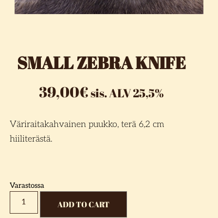
SMALL ZEBRA KNIFE
39,00
€
sis. ALV 25,5%
Väriraitakahvainen puukko, terä 6,2 cm
hiiliterästä.
Varastossa
ADD TO CART