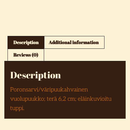
Description
Additional information
Reviews (0)
Description
Poronsarvi/väripuukahvainen
vuolupuukko; terä 6,2 cm; eläinkuvioitu
tuppi.