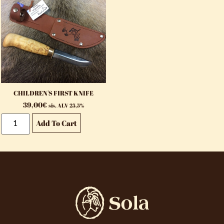
CHILDREN'S FIRST KNIFE
39,00
€
sis. ALV 25,5%
Add To Cart