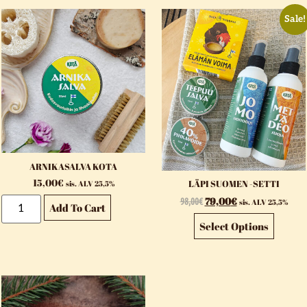
Sale!
ARNIKASALVA KOTA
15,00
€
LÄPI SUOMEN -SETTI
sis. ALV 25,5%
98,00
€
79,00
€
sis. ALV 25,5%
Add To Cart
Select Options