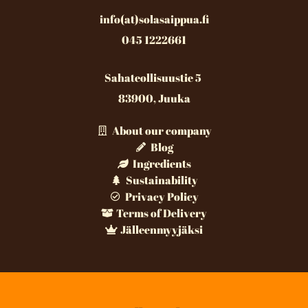
info(at)solasaippua.fi
045 1222661
Sahateollisuustie 5
83900, Juuka
About our company
Blog
Ingredients
Sustainability
Privacy Policy
Terms of Delivery
Jälleenmyyjäksi