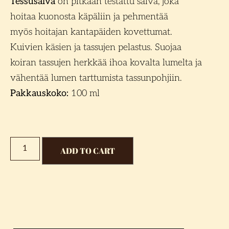
Tessusalva
on pitkään testattu salva, joka
hoitaa kuonosta käpäliin ja pehmentää
myös hoitajan kantapäiden kovettumat.
Kuivien käsien ja tassujen pelastus. Suojaa
koiran tassujen herkkää ihoa kovalta lumelta ja
vähentää lumen tarttumista tassunpohjiin.
Pakkauskoko:
100 ml
ADD TO CART