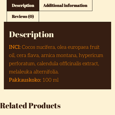
Description
Additional information
Reviews (0)
Description
INCI:
Cocos nucifera, olea europaea fruit
oil, cera flava, arnica montana, hypericum
perforatum, calendula officinalis extract,
melaleuka alternifolia.
Pakkauskoko:
100 ml
Related Products